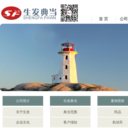
首 页
公司
公司简介
生发典当
案例赏析
关于生发
典当范围
民品
企业文化
客户须知
机动车