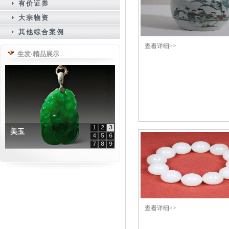
有价证券
大宗物资
其他综合案例
查看详细>>
生发·精品展示
1
2
3
清朝五十大银锭
4
5
6
7
8
9
查看详细>>