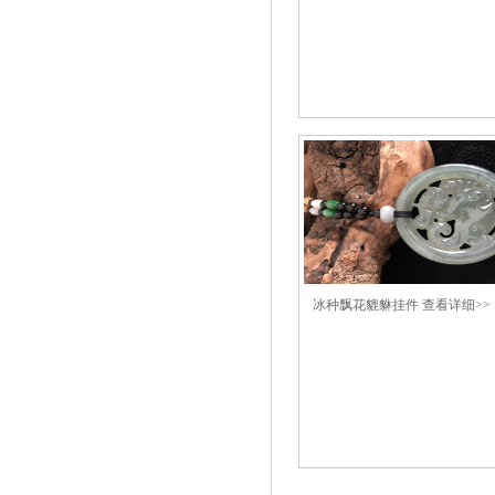
冰种飘花貔貅挂件
查看详细>>