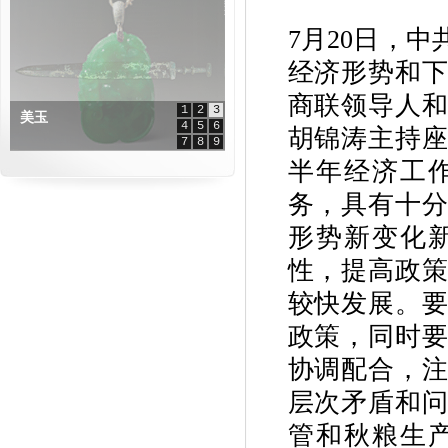
7月20日，
经济形势和
商联领导人
1
2
3
美玉
4
5
6
胡锦涛主持
7
8
9
半年经济工
务，具有十
形势新变化
性，提高政
较快发展。
政策，同时
协调配合，
层次矛盾和
管和秋粮生